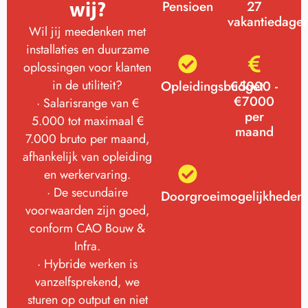
wij?
Pensioen
27
vakantiedage
Wil jij meedenken met
installaties en duurzame
oplossingen voor klanten
in de utiliteit?
Opleidingsbudget
€5000 -
€7000
· Salarisrange van €
per
5.000 tot maximaal €
maand
7.000 bruto per maand,
afhankelijk van opleiding
en werkervaring.
· De secundaire
Doorgroeimogelijkheden
voorwaarden zijn goed,
conform CAO Bouw &
Infra.
· Hybride werken is
vanzelfsprekend, we
sturen op output en niet