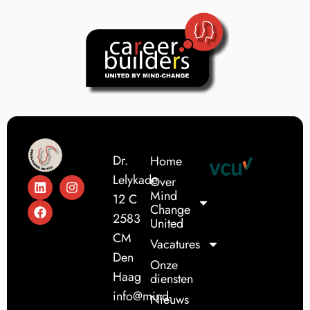
Dr.
Home
Lelykade
Over
Mind
12 C
Change
2583
United
CM
Vacatures
Den
Onze
Haag
diensten
info@mind-
Nieuws