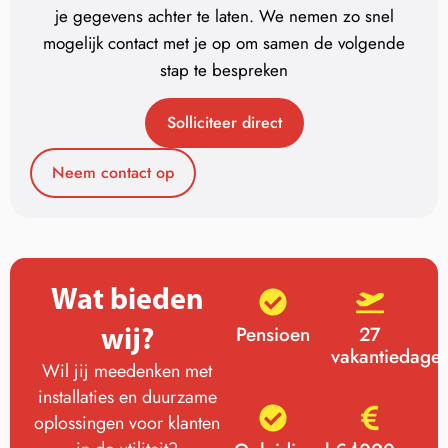
je gegevens achter te laten. We nemen zo snel
mogelijk contact met je op om samen de volgende
stap te bespreken
Solliciteer direct
Neem contact op
Wat bieden
wij?
Pensioen
27
vakantiedage
Wil jij meedenken met
installaties en duurzame
oplossingen voor klanten