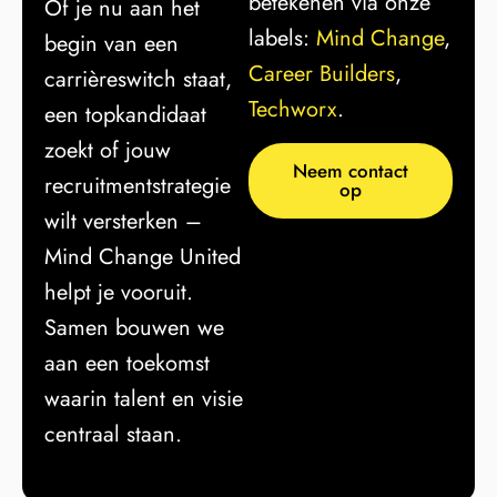
betekenen via onze
Of je nu aan het
labels:
Mind Change
,
begin van een
Career Builders
,
carrièreswitch staat,
Techworx
.
een topkandidaat
zoekt of jouw
Neem contact
recruitmentstrategie
op
wilt versterken –
Mind Change United
helpt je vooruit.
Samen bouwen we
aan een toekomst
waarin talent en visie
centraal staan.