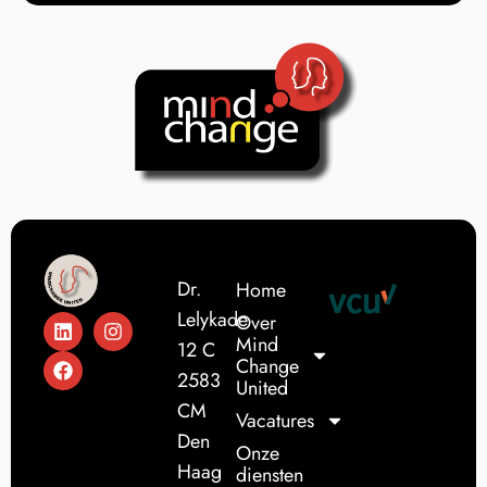
Dr.
Home
Lelykade
Over
Mind
12 C
Change
2583
United
CM
Vacatures
Den
Onze
Haag
diensten