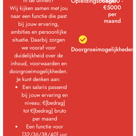
in de utiliteit?
Opleidingsbudget
€4000 -
€5000
Wij kijken samen met jou
per
naar een functie die past
maand
bij jouw ervaring,
ambities en persoonlijke
situatie. Daarbij zorgen
we vooraf voor
Doorgroeimogelijkheden
duidelijkheid over de
inhoud, voorwaarden en
doorgroeimogelijkheden.
Je kunt denken aan:
Een salaris passend
bij jouw ervaring en
niveau: €[bedrag]
tot €[bedrag] bruto
per maand
Een functie voor
[32/36/38/40] uur