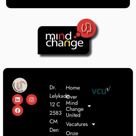
Dr.
Home
Lelykade
Over
Mind
12 C
Change
2583
United
CM
Vacatures
Den
Onze