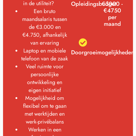
in de utiliteit?
Opleidingsbudget
€3000 -
€4750
Een bruto
per
maandsalaris tussen
maand
de €3.000 en
€4.750, afhankelijk
van ervaring
Laptop en mobiele
Doorgroeimogelijkheden
telefoon van de zaak
Veel ruimte voor
persoonlijke
ontwikkeling en
eigen initiatief
Mogelijkheid om
flexibel om te gaan
met werktijden en
werk-privébalans
Werken in een