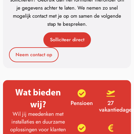
je gegevens achter te laten. We nemen zo snel
mogelijk contact met je op om samen de volgende
stap te bespreken.
Solliciteer direct
Neem contact op
Wat bieden
wij?
Pensioen
27
vakantiedage
Wil jij meedenken met
installaties en duurzame
oplossingen voor klanten