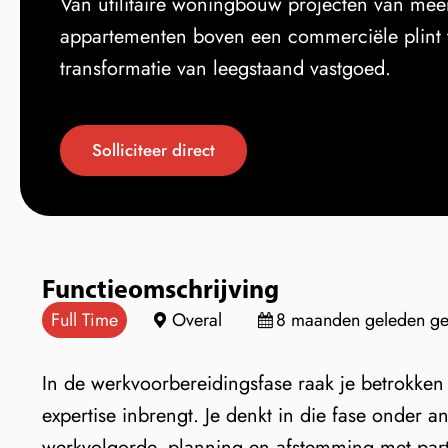
Van utilitaire woningbouw projecten van me
appartementen boven een commerciële plint t
transformatie van leegstaand vastgoed.
Solliciteer direct
Functieomschrijving
Full Time
Overal
8 maanden geleden gep
In de werkvoorbereidingsfase raak je betrokken 
expertise inbrengt. Je denkt in die fase onder 
werkvolgorde, planning en afstemming met partn