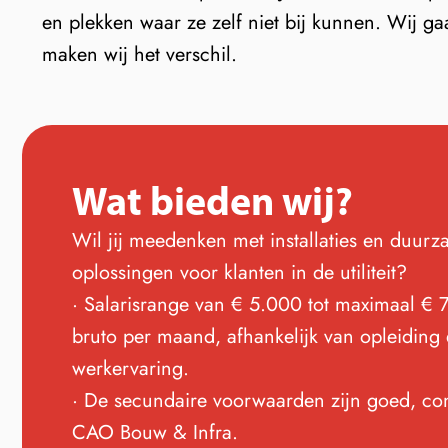
en plekken waar ze zelf niet bij kunnen. Wij g
maken wij het verschil.
Wat bieden wij?
Wil jij meedenken met installaties en duur
oplossingen voor klanten in de utiliteit?
· Salarisrange van € 5.000 tot maximaal € 
bruto per maand, afhankelijk van opleiding
werkervaring.
· De secundaire voorwaarden zijn goed, c
CAO Bouw & Infra.