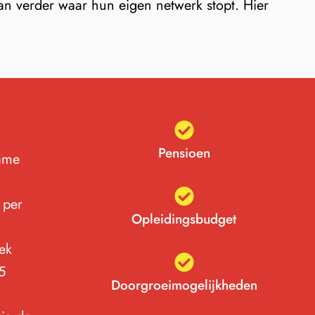
aan verder waar hun eigen netwerk stopt. Hier
Pensioen
zame
 per
Opleidingsbudget
ek
25
Doorgroeimogelijkheden