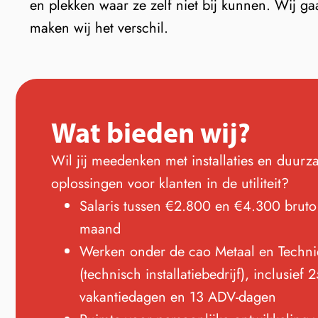
en plekken waar ze zelf niet bij kunnen. Wij g
maken wij het verschil.
Wat bieden wij?
Wil jij meedenken met installaties en duur
oplossingen voor klanten in de utiliteit?
Salaris tussen €2.800 en €4.300 bruto
maand
Werken onder de cao Metaal en Techni
(technisch installatiebedrijf), inclusief 
vakantiedagen en 13 ADV-dagen