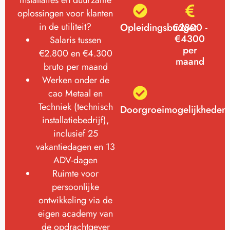
installaties en duurzame
oplossingen voor klanten
in de utiliteit?
Opleidingsbudget
€2800 -
€4300
Salaris tussen
per
€2.800 en €4.300
maand
bruto per maand
Werken onder de
cao Metaal en
Techniek (technisch
Doorgroeimogelijkheden
installatiebedrijf),
inclusief 25
vakantiedagen en 13
ADV-dagen
Ruimte voor
persoonlijke
ontwikkeling via de
eigen academy van
de opdrachtgever