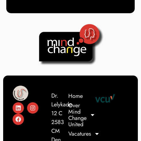
Dr.
Home
Lelykade
Over
Mind
12 C
Change
2583
United
CM
Vacatures
Den