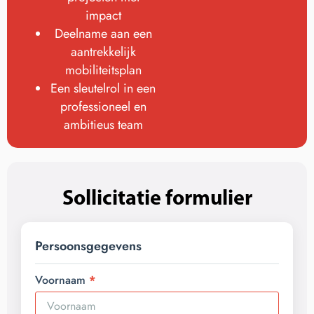
impact
Deelname aan een
aantrekkelijk
mobiliteitsplan
Een sleutelrol in een
professioneel en
ambitieus team
Sollicitatie formulier
Persoonsgegevens
Voornaam