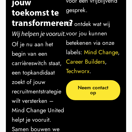
jouw
voor een vrijblijvend
gesprek.
toekomst te
transformeren?
Of ontdek wat wij
voor jou kunnen
Wij helpen je vooruit.
betekenen via onze
Of je nu aan het
labels:
Mind Change
,
begin van een
Career Builders
,
carrièreswitch staat,
Techworx
.
een topkandidaat
zoekt of jouw
Neem contact
recruitmentstrategie
op
wilt versterken –
Mind Change United
helpt je vooruit.
Samen bouwen we