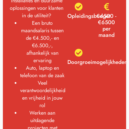
installaties en duurzame
oplossingen voor klanten
in de utiliteit?
Opleidingsbudget
€4500 -
€6500
Een bruto
per
maandsalaris tussen
maand
de €4.500,- en
€6.500,-,
afhankelijk van
ervaring
Doorgroeimogelijkheden
Auto, laptop en
telefoon van de zaak
Veel
verantwoordelijkheid
en vrijheid in jouw
rol
Werken aan
uitdagende
projecten met