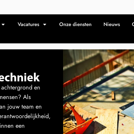
Vacatures
Onze diensten
Nieuws
techniek
e achtergrond en
 mensen? Als
 aan jouw team en
verantwoordelijkheid,
binnen een