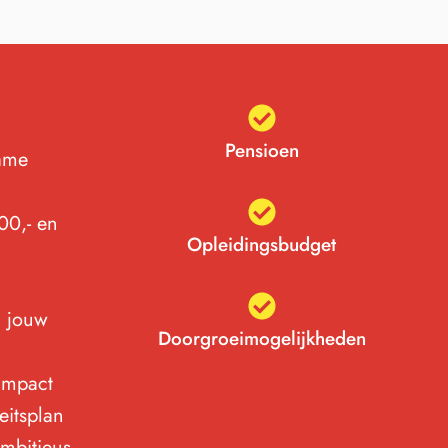
Pensioen
zame
00,- en
Opleidingsbudget
n jouw
Doorgroeimogelijkheden
impact
eitsplan
ambitieus