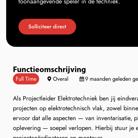
toonaangevende speler in de techniek.
Solliciteer direct
Functieomschrijving
Full Time
Overal
9 maanden geleden gep
Als Projectleider Elektrotechniek ben jij eindve
projecten op elektrotechnisch vlak, zowel binn
ervoor dat alle aspecten — van inventarisatie, 
oplevering — soepel verlopen. Hierbij stuur je
projectcoördinatoren en monteurs.