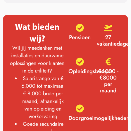
Wat bieden
wij?
Pensioen
27
vakantiedage
Wil jij meedenken met
installaties en duurzame
oplossingen voor klanten
in de utiliteit?
Opleidingsbudget
€6000 -
€8000
Salarisrange van €
per
6.000 tot maximaal
maand
€ 8.000 bruto per
maand, afhankelijk
van opleiding en
werkervaring
Doorgroeimogelijkheden
Goede secundaire