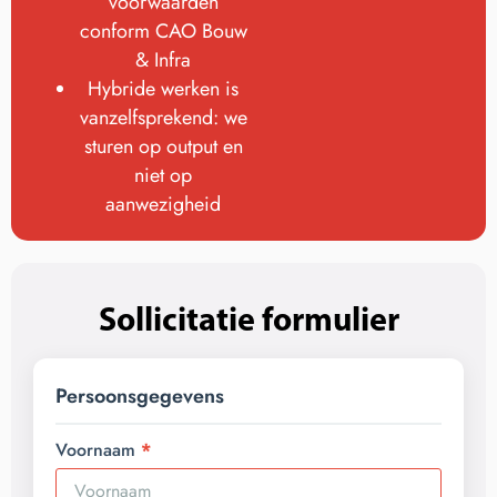
voorwaarden
conform CAO Bouw
& Infra
Hybride werken is
vanzelfsprekend: we
sturen op output en
niet op
aanwezigheid
Sollicitatie formulier
Persoonsgegevens
Voornaam