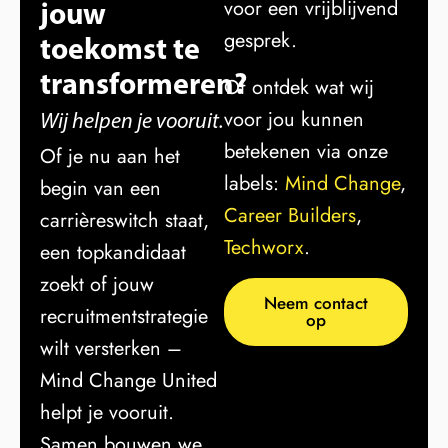
jouw
voor een vrijblijvend
gesprek.
toekomst te
transformeren?
Of ontdek wat wij
voor jou kunnen
Wij helpen je vooruit.
betekenen via onze
Of je nu aan het
labels:
Mind Change
,
begin van een
Career Builders
,
carrièreswitch staat,
Techworx
.
een topkandidaat
zoekt of jouw
Neem contact
recruitmentstrategie
op
wilt versterken –
Mind Change United
helpt je vooruit.
Samen bouwen we