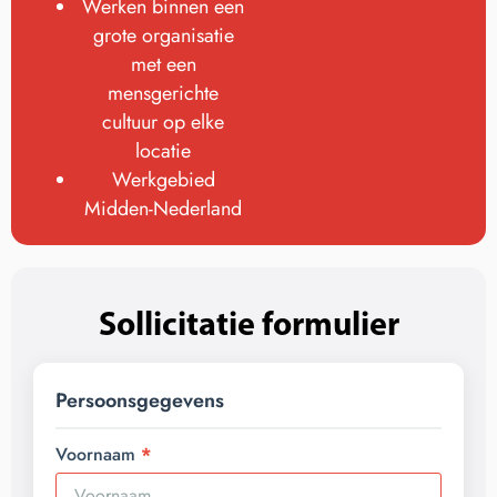
Werken binnen een
grote organisatie
met een
mensgerichte
cultuur op elke
locatie
Werkgebied
Midden-Nederland
Sollicitatie formulier
Persoonsgegevens
Voornaam