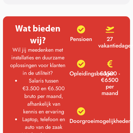
Wat bieden
wij?
Pensioen
27
vakantiedage
Wil jij meedenken met
installaties en duurzame
oplossingen voor klanten
in de utiliteit?
Opleidingsbudget
€3500 -
€6500
Salaris tussen
per
€3.500 en €6.500
maand
bruto per maand,
afhankelijk van
kennis en ervaring
Laptop, telefoon en
Doorgroeimogelijkheden
auto van de zaak