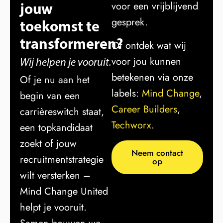
jouw
voor een vrijblijvend
gesprek.
toekomst te
transformeren?
Of ontdek wat wij
voor jou kunnen
Wij helpen je vooruit.
betekenen via onze
Of je nu aan het
labels:
Mind Change
,
begin van een
Career Builders
,
carrièreswitch staat,
Techworx
.
een topkandidaat
zoekt of jouw
Neem contact
recruitmentstrategie
op
wilt versterken –
Mind Change United
helpt je vooruit.