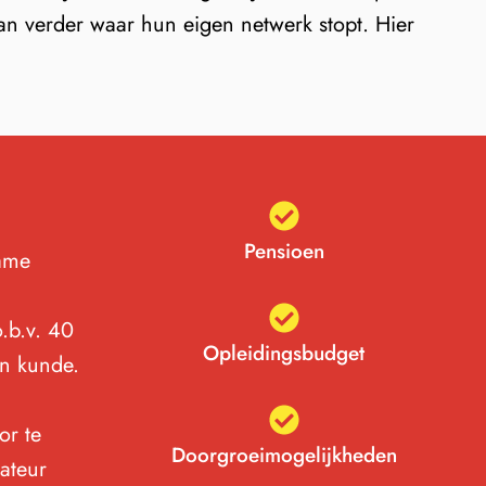
aan verder waar hun eigen netwerk stopt. Hier
Pensioen
zame
o.b.v. 40
Opleidingsbudget
en kunde.
or te
Doorgroeimogelijkheden
lateur