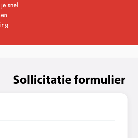
je snel
men
sing
Sollicitatie formulier