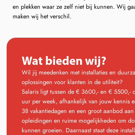
en plekken waar ze zelf niet bij kunnen. Wij g
maken wij het verschil.
Wat bieden wij?
Wil jij meedenken met installaties en duur
oplossingen voor klanten in de utiliteit?
Salaris ligt tussen de € 3600,- en € 5500,- 
uur per week, afhankelijk van jouw kennis 
38 vakantiedagen en een groot aanbod aan
opleidingen en ruime mogelijkheden om do
kunnen groeien. Daarnaast staat deze instal