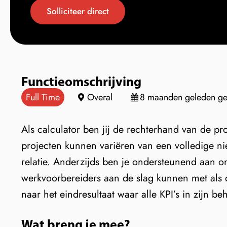
Solliciteer direct
Functieomschrijving
Full Time
Overal
8 maanden geleden gep
Als calculator ben jij de rechterhand van de pr
projecten kunnen variëren van een volledige n
relatie. Anderzijds ben je ondersteunend aan o
werkvoorbereiders aan de slag kunnen met als d
naar het eindresultaat waar alle KPI’s in zijn be
Wat breng je mee?