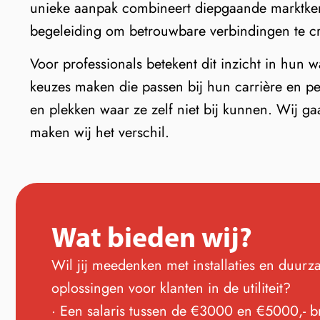
unieke aanpak combineert diepgaande marktkenni
begeleiding om betrouwbare verbindingen te c
Voor professionals betekent dit inzicht in hun 
keuzes maken die passen bij hun carrière en pe
en plekken waar ze zelf niet bij kunnen. Wij g
maken wij het verschil.
Wat bieden wij?
Wil jij meedenken met installaties en duur
oplossingen voor klanten in de utiliteit?
· Een salaris tussen de €3000 en €5000,- b