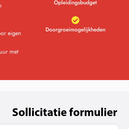
Opleidingsbudget
n
Doorgroeimogelijkheden
oor eigen
tuur met
Sollicitatie formulier