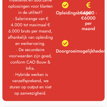
installaties en duurzame
oplossingen voor klanten
in de utiliteit?
Opleidingsbudget
€4000 -
€6000
· Salarisrange van €
per
4.000 tot maximaal €
maand
6.000 bruto per maand,
afhankelijk van opleiding
en werkervaring.
· De secundaire
Doorgroeimogelijkheden
voorwaarden zijn goed,
conform CAO Bouw &
Infra.
· Hybride werken is
vanzelfsprekend, we
sturen op output en niet
op aanwezigheid.