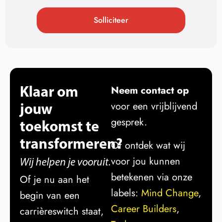
Solliciteer
Klaar om
Neem contact op
jouw
voor een vrijblijvend
gesprek.
toekomst te
transformeren?
Of ontdek wat wij
voor jou kunnen
Wij helpen je vooruit.
betekenen via onze
Of je nu aan het
labels:
Mind Change
,
begin van een
Career Builders
,
carrièreswitch staat,