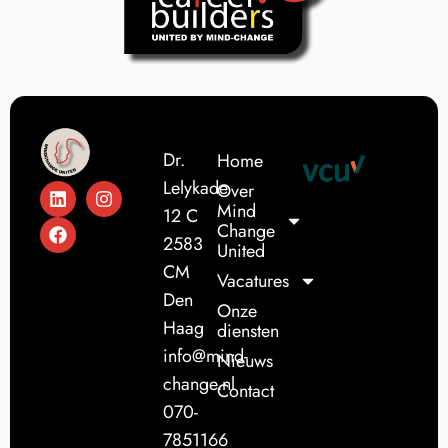
Dr.
Home
Lelykade
Over
Mind
12 C
Change
2583
United
CM
Vacatures
Den
Onze
Haag
diensten
info@mind-
Nieuws
change.nl
Contact
070-
7851166