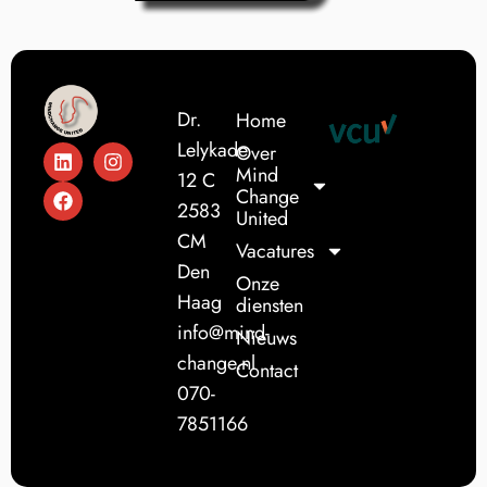
Dr.
Home
Lelykade
Over
Mind
12 C
Change
2583
United
CM
Vacatures
Den
Onze
Haag
diensten
info@mind-
Nieuws
change.nl
Contact
070-
7851166