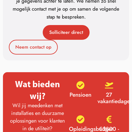
je gegevens achter te laten. We nemen zo snel
mogelijk contact met je op om samen de volgende
stap te bespreken.
Solliciteer direct
Neem contact op
Wat bieden
wij?
Pensioen
27
vakantiedage
Wil jij meedenken met
installaties en duurzame
oplossingen voor klanten
in de utiliteit?
Opleidingsbudget
€2800 -