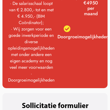
€4950
· De salarisschaal loopt
per
van € 2.800,- tot en met
maand
€ 4.950,- (BIM
Coördinator);
· Wij zorgen voor een
goede inwerkperiode en
Doorgroeimogelijkheden
diverse
opleidingsmogelijkheden
met onder andere een
eigen academy en nog
veel meer voorwaarden
·
Doorgroeimogelijkheden
Sollicitatie formulier