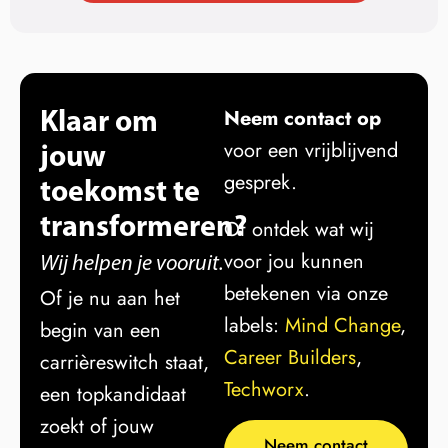
Klaar om
Neem contact op
jouw
voor een vrijblijvend
gesprek.
toekomst te
transformeren?
Of ontdek wat wij
voor jou kunnen
Wij helpen je vooruit.
betekenen via onze
Of je nu aan het
labels:
Mind Change
,
begin van een
Career Builders
,
carrièreswitch staat,
Techworx
.
een topkandidaat
zoekt of jouw
Neem contact