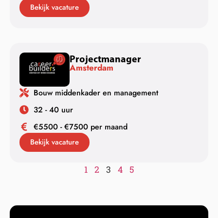
Bekijk vacature
Projectmanager
Amsterdam
Bouw middenkader en management
32 - 40 uur
€5500 - €7500 per maand
Bekijk vacature
1
2
3
4
5