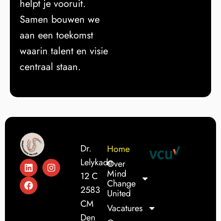
helpt je vooruit.
Samen bouwen we
aan een toekomst
waarin talent en visie
centraal staan.
Dr.
Home
Lelykade
Over
Mind
12 C
Change
2583
United
CM
Vacatures
Den